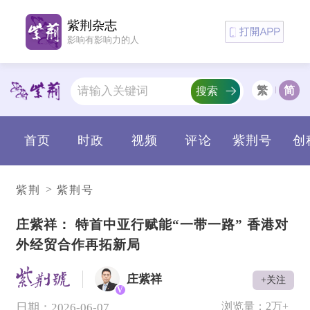
紫荆杂志
影响有影响力的人
繁
简
搜索
首页
时政
视频
评论
紫荆号
创
>
紫荆
紫荆号
庄紫祥： 特首中亚行赋能“一带一路” 香港对
外经贸合作再拓新局
庄紫祥
+关注
V
浏览量：
2万+
日期：2026-06-07