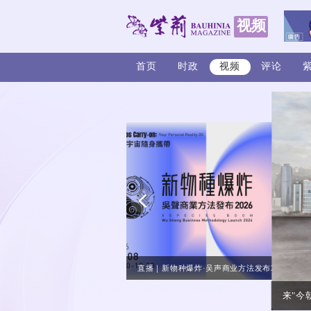
首页
时政