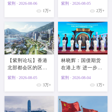
绪经济”的发展对策
港《竞争条例》在
紫荆 · 2026-08-06
紫荆 · 2026-08-05
大湾区的协同与合
1万+
2万+
规
【紫荆论坛】香港
林晓辉：国债期货
北部都会区的区际
在港上市 进一步巩
法律冲突与争端解
固港金融中心地位
紫荆 · 2026-08-05
紫荆 · 2026-08-04
决机制探讨
3万+
1万+