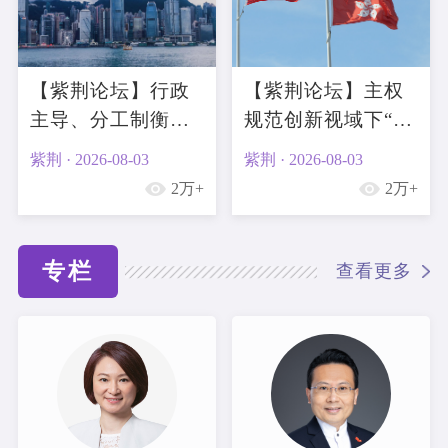
【紫荆论坛】行政
【紫荆论坛】主权
主导、分工制衡与
规范创新视域下“一
宪制秩序——以
国两制”自主知识体
紫荆 · 2026-08-03
紫荆 · 2026-08-03
《基本法》为中心
系的建构逻辑与实
2万+
2万+
的香港政制结构分
践路径
析
专栏
查看更多