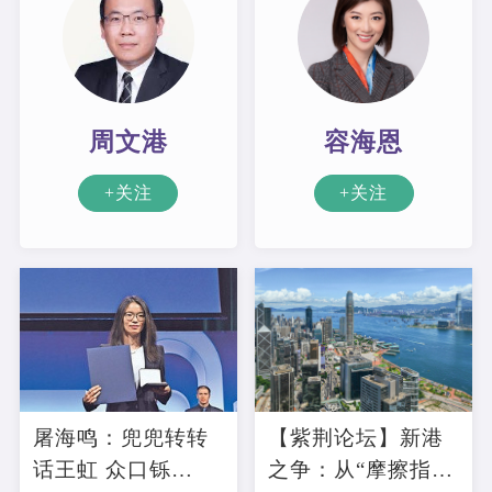
周文港
容海恩
+关注
+关注
屠海鸣：兜兜转转
【紫荆论坛】新港
话王虹 众口铄
之争：从“摩擦指数