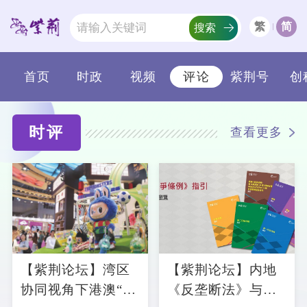
繁
简
搜索
首页
时政
视频
紫荆号
创
评论
时评
查看更多
【紫荆论坛】湾区
【紫荆论坛】内地
协同视角下港澳“情
《反垄断法》与香