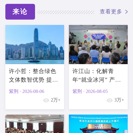
来论
查看更多
许小哲：整合绿色
许江山：化解青
文体数智优势 提升
年“就业冰河” 产业
香港产业多元竞争
升级与过渡支援须
紫荆 · 2026-08-06
紫荆 · 2026-08-05
力
双轨并行
2万+
3万+