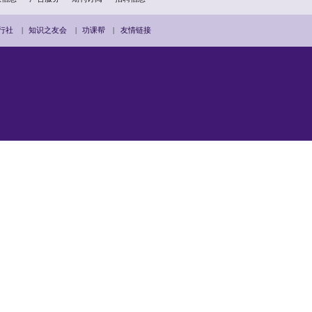
扫描二维码分享到手机
用户协议
私隐政策
版权信息
广告服务
期刊订阅
招
滨
|
紫荆文化廊
|
知识旅行社
|
知识之友会
|
功课帮
|