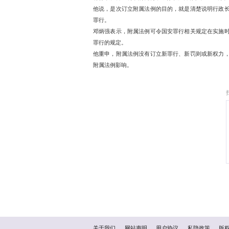
林定国与保安局局长邓炳
的立法建议，其后会见传
林定国表示，危害国家安
危害国家安全的罪行。
至于如何断定某罪行是否
有行政长官证明书的机制
他说，是次订立附属法例
罪行。
邓炳强表示，附属法例可
罪行的规定。
他重申，附属法例没有订
附属法例影响。