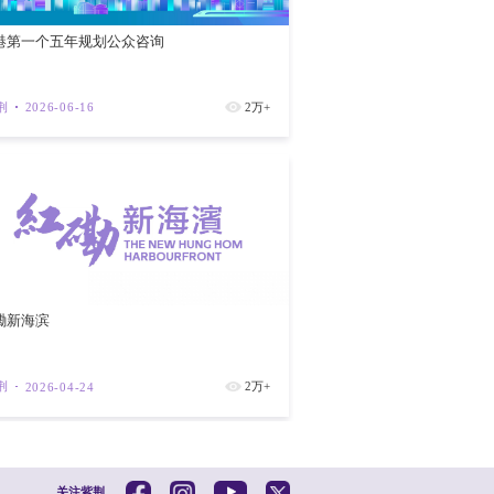
会议，介绍根据《国安条例》订立附属法例
》所规定的罪行，也包括香港法律之下其他
，《香港国安法》和《国安条例》清楚说明
，而此证明书对法院有约束力。
断某一宗个别案件须被视作危害国家安全的
香港第一个
法》、《国安条例》等适用于危害国家安全
紫荆
202
织的正常运作，奉公守法的人完全不会受到