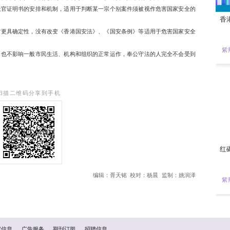
强今日出席立法会保安事务委员会和司法及法律事务委员会联席
媒。
全罪行不单包含《香港国安法》及其实施细则，以及《国安条例
危害国家安全的罪行，林定国说，当局希望更加清晰化。他指出
，即行政长官有权发出证明书，以判断某些事情是否涉及国家安全
的目的，就是清楚说明行政长官证明书的安排和机制，适用于判
令国安罪行相关规定在实施时更具确定性，没有改变《香港国安
立新罪行、新罚则或新权力，也不影响一般市民生活、机构和组