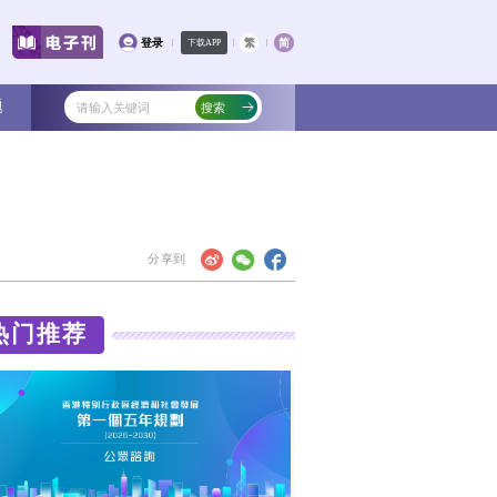
文化
教育
健康
社会
专题
小
特区的法律下其他危害国家安全的罪行”的
热门
有建立任何新制度。