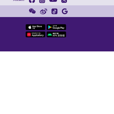
红磡新海滨
编辑：胥天铭
校对：杨晨
监制：姚润泽
紫荆
202
聘信息
友情链接