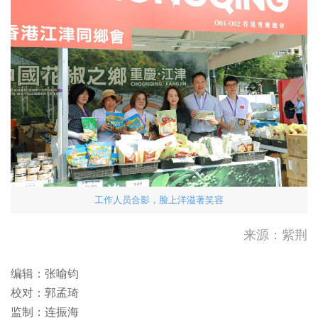
台风“白海豚”逼近 华东沿海
工作人员合影，脸上洋溢著笑容
多地落实防台举措
酷热天气警告现正生效。
来源：紫荆
高温天气持续！请补充足够水
编辑：张喻钧
分。如感不适，立刻休息或求
校对：郭孟琦
助，需要...
四川宜宾市高县发生地震
监制：连振海