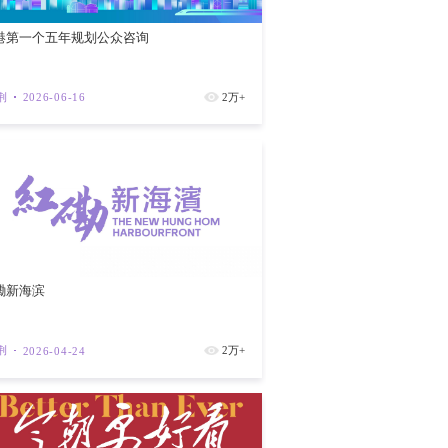
在5至9月夏季。中暑症状包括头晕、头痛、
晒系数30或以上的防晒产品、佩戴太阳眼
香港第一个
紫荆
202