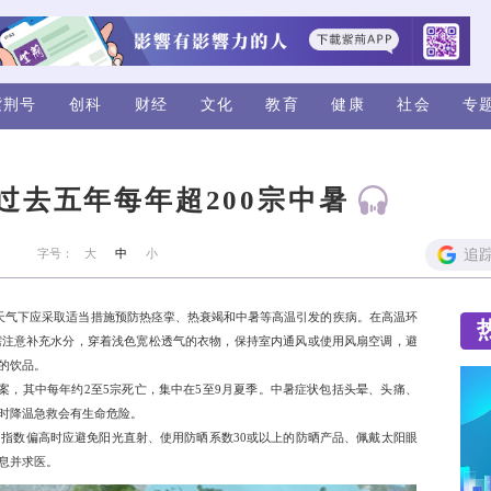
视频
评论
紫荆号
创科
财经
高温提醒 过去五年每年超
来源：紫荆
字号：
大
中
小
4日）发文提醒市民，酷热天气下应采取适当措施预防热痉挛、
会导致身体不胜负荷，市民需注意补充水分，穿着浅色宽松透气