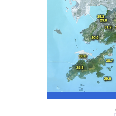
免剧烈运动或长时间户外
中心指出，过去五年本港每
恶心、气促、神志不清，
中心又指，市民还应留意天
镜、穿着长袖衣物及戴帽