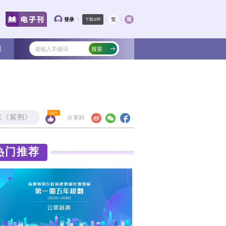
文化
教育
健康
社会
专题
200宗中暑
追踪《紫
热衰竭和中暑等高温引发的疾病。在高温环
热门
的衣物，保持室内通风或使用风扇空调，避