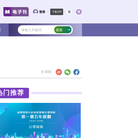
文化
教育
健康
社会
专题
互利共赢商机无限
热门
点的必修课。行政长官李家超近日率领规模