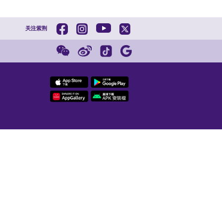
【预约观展
105周年
紫荆
202
编辑：蓝皓源
校对：孙艺宁
监制：张晶晶
邓炳强：任