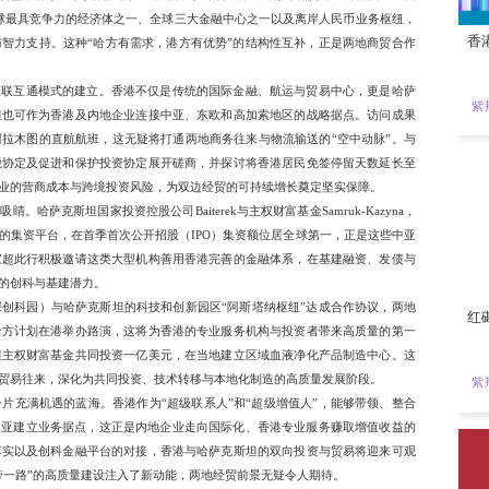
团出访中亚，首站便选定哈萨克斯坦，不仅是特区政府成立“内
机的里程碑。从这次访问释放的强烈信号与实质成果来看，香港
高度契合的“强强联手”。双方缔结高达43项谅解备忘录和协议
互利合作下的显著成果，更预示著两地携手开拓中亚市场的广阔前
克斯坦作为中亚最大经济体，其国内生产总值占中亚地区约六成
正积极推动经济多元化与产业转型，释放出极其庞大的基建融资、
通世界的独特优势，作为全球最具竞争力的经济体之一、全球三
改革提供多元灵活的资本与智力支持。这种“哈方有需求，港方
辑。
突破，首推“枢纽对枢纽”互联互通模式的建立。香港不仅是传
的门户；同样地，哈萨克斯坦也可作为香港及内地企业连接中亚
司计划于明年初开通直飞阿拉木图的直航航班，这无疑将打通两
速就签订全面性避免双重课税协定及促进和保护投资协定展开磋
修路搭桥”，将大幅降低两地企业的营商成本与跨境投资风险，为