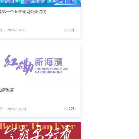
地企业出海专班”后的首次重磅外访，更是
与哈萨克斯坦的合作绝非单单的礼节性往
，涵盖金融、创科、航空、数字经济等战略
景。
，并已订下经济增长7%的宏伟目标。这
技术升级和跨境投资需求。而香港在“一国
大金融中心之一以及离岸人民币业务枢纽，
香港第一个
有优势”的结构性互补，正是两地商贸合作
统的国际金融、航运与贸易中心，更是哈萨
紫荆
202
、东欧和高加索地区的战略据点。访问成果
地商务往来与物流输送的“空中动脉”。与
商，并探讨将香港居民免签停留天数延长至
双边经贸的可持续增长奠定坚实保障。