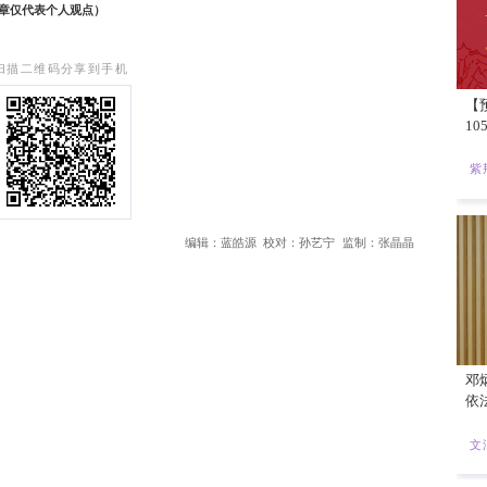
科的“双引擎”联动最为吸睛。哈萨克斯坦国家投资控股公司Baitere
资策略。香港作为全球顶尖的集资平台，在首季首次公开招股（I
国际资金的理想目的地。李家超此行积极邀请这类大型机构善用
作，甚至发掘香港北部都会区的创科与基建潜力。
园（数码港、科技园、港深创科园）与哈萨克斯坦的科技和创新
的协同效应正在加速释放。哈方计划在港举办路演，这将为香港
的是，香港资本与哈萨克斯坦主权财富基金共同投资一亿美元，
，证明了港哈合作已从单纯的贸易往来，深化为共同投资、技术转
哈萨克斯坦的经济改革是一片充满机遇的蓝海。香港作为“超级联
，以组团“出海”的形式在中亚建立业务据点，这正是内地企业
著航线的开通、税收协定的落实以及创科金融平台的对接，香港
作不仅成果显著，更为“一带一路”的高质量建设注入了新动能，
香港环保从业员总会主席，文章仅代表个人观点）