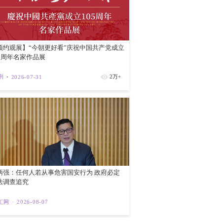
k与主权财富基金Samruk-Kazyna，
PO）集资额位居全球第一，正是这些中亚
香港完善的金融体系，在基建融资、发债与
园区“阿斯塔纳枢纽”达成合作协议，两地
红磡新海滨
的专业服务机构与投资者带来高质量的第一
在当地建立区域血液净化产品制造中心。这
移与本地化制造的高质量发展阶段。
紫荆
202
系人”和“超级增值人”，能够带领、整合
走向国际化、香港专业服务赚取增值收益的
与哈萨克斯坦的双向投资与贸易将迎来可观
两地经贸前景无疑令人期待。