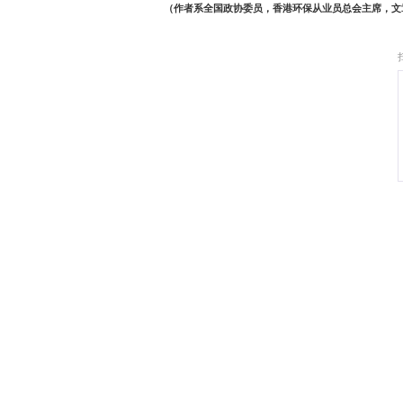
在具体的产业赛道上，金融与创
掌控著该国核心的发展与投
巨擘分散投资风险、募集
绿色金融领域开展深度合
在创科方面，香港三大创科
在人工智能与数字经济上
手项目商机。更具标志性
项高新技术制造业的落地
对香港与内地的企业而言，
内地强大的制造与技术能力
绝佳示范。可以预见，随
的增长。这场互利共赢的合
（作者系全国政协委员，