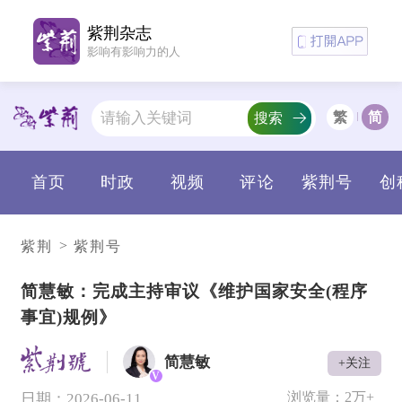
紫荆杂志
影响有影响力的人
繁
简
搜索
首页
时政
视频
评论
紫荆号
创
>
紫荆
紫荆号
简慧敏：完成主持审议《维护国家安全(程序
事宜)规例》
简慧敏
+关注
V
浏览量：
2万+
日期：2026-06-11