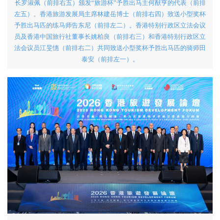
长罗淑佩（前排右五）颁发“旅游杯”予胜出马主何猷亨的代表（前排
左五）。香港旅游发展局主席林建岳博士（前排右四）致送小型奖杯
予胜出马匹的练马师告东尼（前排左二）。香港特别行政区立法会议
员及香港中国旅行社董事长姚柏良（前排右三）和香港特别行政区立
法会议员江旻憓（前排右二）共同致送小型奖杯予胜出马匹的骑师田
泰安（前排左一）。