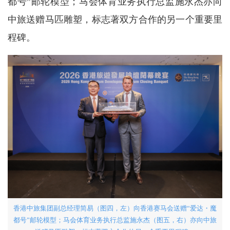
都号”邮轮模型；马会体育业务执行总监施永杰亦向
中旅送赠马匹雕塑，标志著双方合作的另一个重要里
程碑。
香港中旅集团副总经理简易（图四，左）向香港赛马会送赠“爱达・魔
都号”邮轮模型；马会体育业务执行总监施永杰（图五，右）亦向中旅