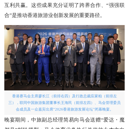
互利共赢。这些成果充分证明了跨界合作、“强强联
合”是推动香港旅游业创新发展的重要路径。
香港赛马会主席廖长江（前排右四）及行政总裁应家柏（前排左
三），联同中国旅游集团董事长王海民（前排左四）、马会管理委员
会成员及一众嘉宾出席“2026香港旅游发展论坛”闭幕晚宴。
晚宴期间，中旅副总经理简易向马会送赠“爱达・魔