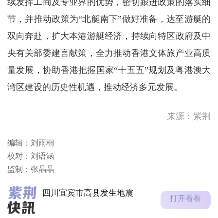
续发挥工商及专业界的优势，密切跟进政策的落实细
节，并推动政策为“北艇南下”做好准备，达至游艇的
双向奔赴，扩大本港游艇经济，持续向特区政府及中
央有关部委建言献策，全力推动香港文体旅产业高质
量发展，协助香港把握国家“十五五”规划及粤港澳大
湾区建设的历史性机遇，推动经济多元发展。
四川宜宾市高县发生地震
四川宜宾市高县发生地震
来源：紫荆
政府刊宪定明新一届选委会界
编辑：刘雨桐
别分组选举投票日为11月22
校对：刘语涵
日
泰国校园枪击案死亡人数升至
监制：张晶晶
7人
四川宜宾市高县发生地震
打开看看