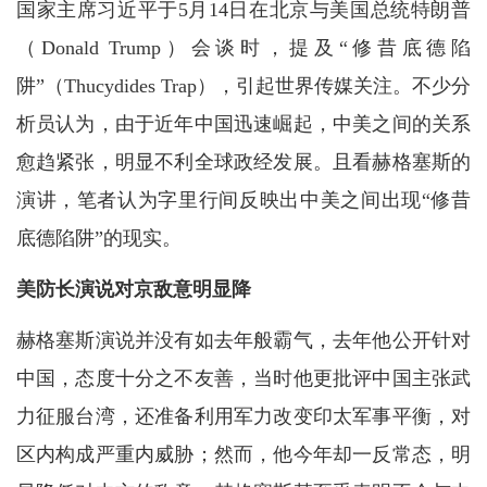
国家主席习近平于5月14日在北京与美国总统特朗普
（Donald Trump）会谈时，提及“修昔底德陷
阱”（Thucydides Trap），引起世界传媒关注。不少分
析员认为，由于近年中国迅速崛起，中美之间的关系
愈趋紧张，明显不利全球政经发展。且看赫格塞斯的
演讲，笔者认为字里行间反映出中美之间出现“修昔
底德陷阱”的现实。
美防长演说对京敌意明显降
赫格塞斯演说并没有如去年般霸气，去年他公开针对
中国，态度十分之不友善，当时他更批评中国主张武
力征服台湾，还准备利用军力改变印太军事平衡，对
区内构成严重内威胁；然而，他今年却一反常态，明