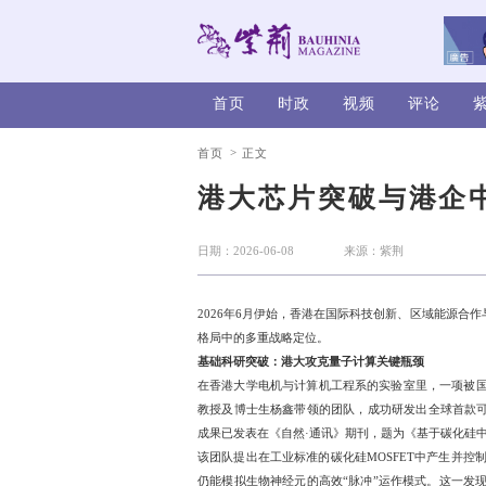
首页
时政
>
首页
正文
港大芯片
日期：2026-06-08
2026年6月伊始，香港
格局中的多重战略定位。