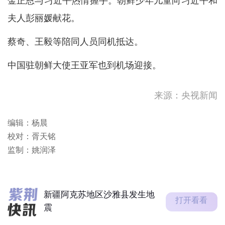
金正恩与习近平热情握手。朝鲜少年儿童向习近平和
夫人彭丽媛献花。
蔡奇、王毅等陪同人员同机抵达。
中国驻朝鲜大使王亚军也到机场迎接。
来源：央视新闻
破800亿立方米，丹江
编辑：杨晨
口“智”护碧水一线见闻
校对：胥天铭
酷热天气警告现正生效。
监制：姚润泽
高温天气持续！请补充足够水
分。如感不适，立刻休息或求
助，需要...
新疆阿克苏地区沙雅县发生地
打开看看
震
破800亿立方米，丹江