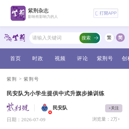
紫荆杂志
影响有影响力的人
繁
简
搜索
首页
时政
视频
评论
紫荆号
创
>
紫荆
紫荆号
民安队为小学生提供中式升旗步操训练
民安队
+关注
V
浏览量：
2万+
日期：2026-07-09