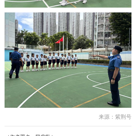
高温天气持续！请补充足够水
分。如感不适，立刻休息或求
助，需要...
新疆阿克苏地区库车市发生地
震
邓炳强：任何人若从事危害国
安行为 政府必定依法调查追
来源：紫荆号
究
酷热天气警告现正生效。