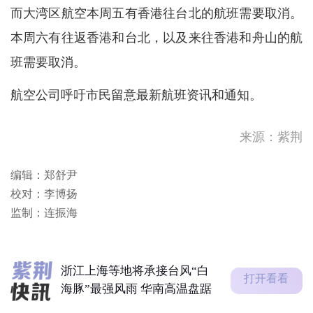
而大湾区航空本周五有香港往台北的航班需要取消。
本周六有往返香港和台北，以及来往香港和舟山的航
班需要取消。
航空公司呼吁市民留意最新航班资讯和通知。
来源：紫荆
随著热带气旋白海豚移向浙江
编辑：郑舒尹
一带，其外围下沉气流会在今
明两日持...
校对：李博扬
随著热带气旋白海豚移向浙江
监制：连振海
一带并移入内陆， 其外围下
沉气流会...
伊朗：重开霍尔木兹海峡的前
提是美国满足5个条件
浙江上海等地将承接台风“白
打开看看
海豚”最强风雨 华南高温盘踞
随著热带气旋白海豚移向浙江