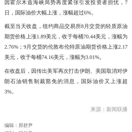
因霍尔木兹海峡局势再度紧张引发投资者担忧，7
日，国际油价大幅上涨，涨幅超过6%。
截至当天收盘，纽约商品交易所8月交货的轻质原油
期货价格上涨1.89美元，收于每桶70.44美元，涨幅为
2.76%；9月交货的伦敦布伦特原油期货价格上涨2.17
美元，收于每桶74.16美元，涨幅为3.01%。
陈茂波：下半年将举办逾100
在收盘后，因传出美军再次打击伊朗、美国取消对伊
项盛事活动 料吸引逾185万旅
朗石油销售制裁豁免的消息，国际油价又上涨超
客
热带气旋白海豚正横过浙江并
3%。
移入内陆，其外围下沉气流会
在星期一...
中国第16次北冰洋考察队“雪
龙2”号开始冰站调查作业
来源：新闻联播
李家超︰91.9%宏福苑业主已
签署接受收购信件
编辑：郑舒尹
陈茂波：下半年将举办逾100