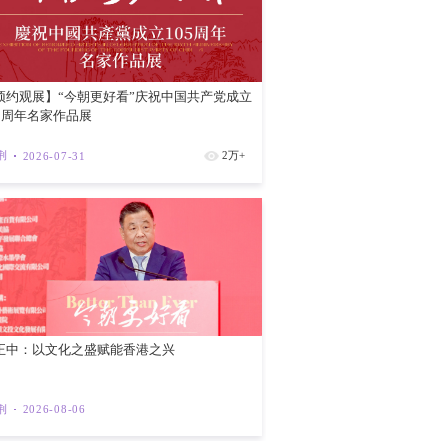
红磡新海滨
紫荆
202