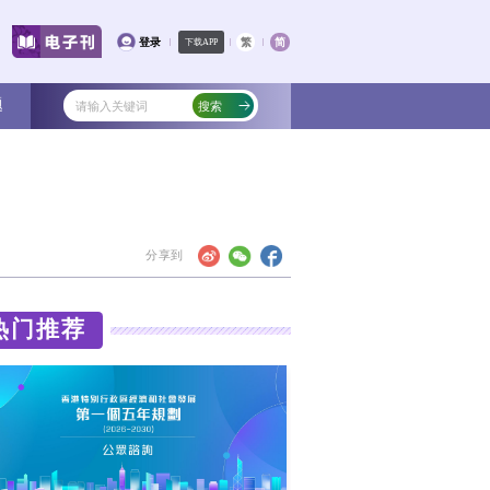
文化
教育
健康
社会
专题
中央清算系统试运行
万阜在香港出席由香港金融管理局、证券
热门
固定收益及货币峰会暨债券通论坛”。活