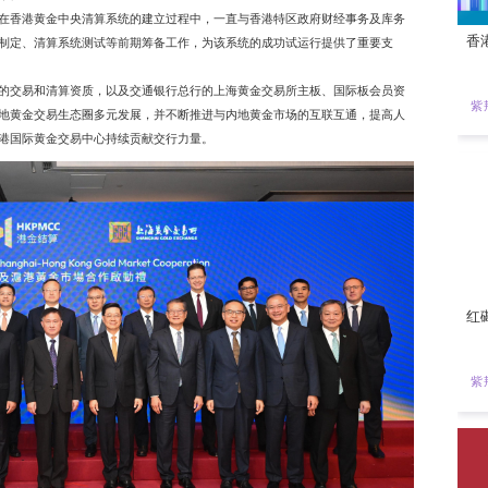
央清算系统试运行启动仪式”，正式宣布系统试运行启动，标志着
市场的高质量发展注入强劲动能。
港贵金属中央结算有限公司（“港金结算”）运营，为香港黄金交
交易市场的重要金融基础设施。系统试运行首日，交通银行（香港）以
pant）身份，与多家中外资金融机构开展了香港黄金对人民币、港元、
央清算系统的可靠性和清算效率。
金结算董事会成员机构之一，在香港黄金中央清算系统的建立过程
通力协作，积极参与清算规则制定、清算系统测试等前期筹备工作
将依托香港黄金中央清算系统的交易和清算资质，以及交通银行总
场的交易和清算业务，推动本地黄金交易生态圈多元发展，并不断
的国际影响力，为加速建立香港国际黄金交易中心持续贡献交行力