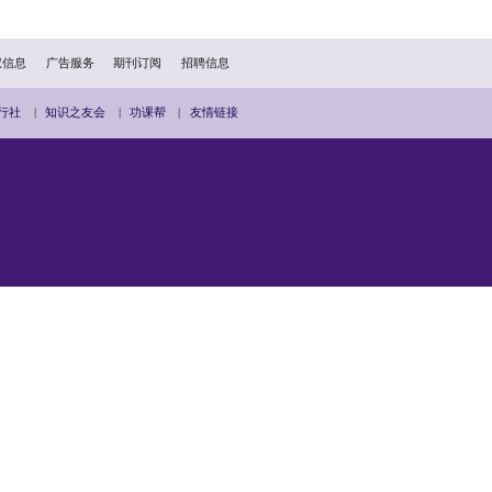
2018年1月开业，为交通银行股份有限公司（股份代号：A股601
港）设有逾40个网点，遍布全港，当中超过九成网点附设通达理
客户提供全方位的企业金融及财富管理服务。
（简称“集团”）在内地及香港丰富的金融服务经验及庞大的网点
中国交银保险有限公司及交通银行信托有限公司等机构，形成包括
合经营体系，为企业及个人客户提供全方位的金融产品及服务，以
扫描二维码分享到手机