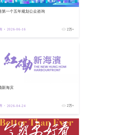
香港建立国际黄金交易市场进程中的一个
易和实物交割提供高效可信的中央清算服
临时直接参与者（Provisional
美元、欧元等多货币对交易，并成功完成相关黄金
中，一直与香港特区政府财经事务及库务
香港第一个
，为该系统的成功试运行提供了重要支
行的上海黄金交易所主板、国际板会员资
紫荆
202
推进与内地黄金市场的互联互通，提高人
量。