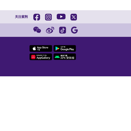
328，H股03328）在香港注册成立的全
财中心、1间私人银行中心及7间商户理财
【预约观展
105周年
覆盖，连同集团内的交通银行香港分行、
零售和私人银行、企业银行、金融市场、
紫荆
202
及专业的财富管理服务。
许正中：以