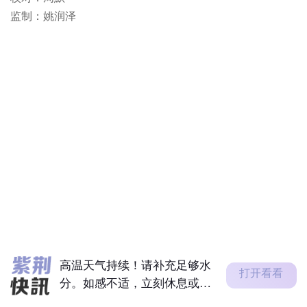
监制：姚润泽
高温天气持续！请补充足够水
分。如感不适，立刻休息或求
助，需要...
新疆阿克苏地区库车市发生地
震
邓炳强：任何人若从事危害国
安行为 政府必定依法调查追
究
酷热天气警告现正生效。
高温天气持续！请补充足够水
打开看看
分。如感不适，立刻休息或求
助，需要...
新疆阿克苏地区库车市发生地