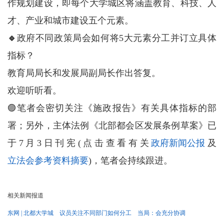
作规划建设，即每个大学城区将涵盖教育、科技、人
才、产业和城市建设五个元素。
🔹
政府不同政策局会如何将5大元素分工并订立具体
指标？
教育局局长和发展局副局长作出答复。
欢迎听听看。
🟣笔者会密切关注《施政报告》有关具体指标的部
署；另外，主体法例《北部都会区发展条例草案》已
于7月3日刊宪(点击查看有关
政府新闻公报
及
立法会参考资料摘要
)，笔者会持续跟进。
相关新闻报道
东网 | 北都大学城 议员关注不同部门如何分工 当局：会充分协调
高温天气持续！请补充足够水