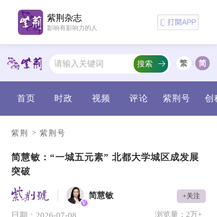
紫荆杂志
影响有影响力的人
繁
简
搜索
首页
时政
视频
评论
紫荆号
创
>
紫荆
紫荆号
简慧敏：“一城五元素” 北都大学城区成发展
突破
简慧敏
+关注
V
浏览量：
2万+
日期：2026-07-08