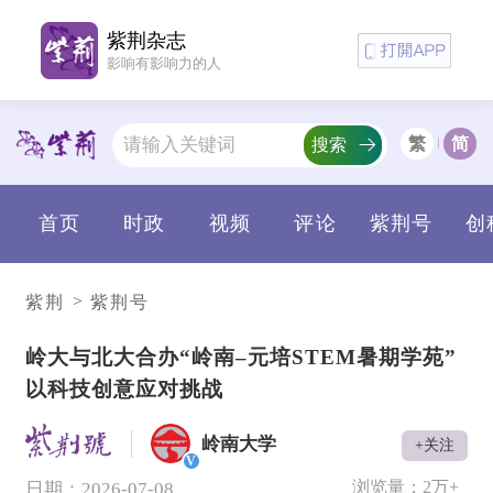
紫荆杂志
影响有影响力的人
繁
简
搜索
首页
时政
视频
评论
紫荆号
创
>
紫荆
紫荆号
岭大与北大合办“岭南–元培STEM暑期学苑”
以科技创意应对挑战
岭南大学
+关注
V
浏览量：
2万+
日期：2026-07-08