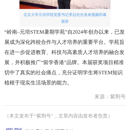
北京大学元培学院党委书记李喆先生发表视频闭幕
致辞
“岭南–元培STEM暑期学苑”自2024年创办以来，已发
展成为深化跨校合作与人才培养的重要平台。学苑旨
在进一步促进教育、科技与高素质人才培养的融合发
展，并积极推广“留学香港”品牌。本届获奖项目精准
切中了真实的社会痛点，充分证明学生将STEM知识
植根于现实生活场景的能力。
高温天气持续！请补充足够水
分。如感不适，立刻休息或求
来源：紫荆号
助，需要...
新疆阿克苏地区库车市发生地
震
（本文发布于“紫荆号”，文章内容由发布者负责）
随著热带气旋白海豚移向浙江
至福建北部一带，其外围下沉