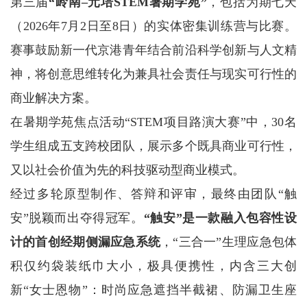
第三届
“岭南–元培STEM暑期学苑”
，包括为期七天
（2026年7月2日至8日）的实体密集训练营与比赛。
赛事鼓励新一代京港青年结合前沿科学创新与人文精
神，将创意思维转化为兼具社会责任与现实可行性的
商业解决方案。
在暑期学苑焦点活动“STEM项目路演大赛”中，30名
学生组成五支跨校团队，展示多个既具商业可行性，
又以社会价值为先的科技驱动型商业模式。
经过多轮原型制作、答辩和评审，最终由团队“触
安”脱颖而出夺得冠军。
“触安”是一款融入包容性设
计的首创经期侧漏应急系统
，“三合一”生理应急包体
积仅约袋装纸巾大小，极具便携性，内含三大创
新“女士恩物”：时尚应急遮挡半截裙、防漏卫生座