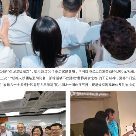
类工程的最快纪录。
，处处从㓥房户的实际生活困境出发。共享厨房配备齐全的炉具
少年可以安心练习；借物点则提供吸尘机、梯子等家庭工具，节省
民的日常所需，让社区客厅真正成为他们“家以外的客厅”。
。社区客厅开幕以来，润爱同行联同多个合作伙伴，举办各类活动
的“女厨师教室”系列活动，自2024年8月启动以来已举办十期
示，能够亲手制作美味菜式，不仅提升了烹饪技巧，更从中获得满