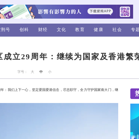
视频
评论
紫荆号
创科
财经
庆祝香港特区成立29周年
来源：香港海关
字号：
大
中
小
国香港特别行政区成立29周年：我们上下一心，坚定爱国爱港
定保驾护航。