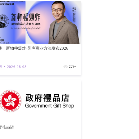
【预约观展
105周年
紫荆
202
破800亿