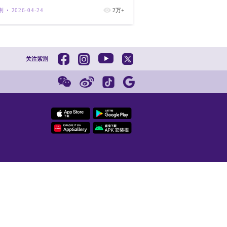
新华社
2
直播｜新物
紫荆
202