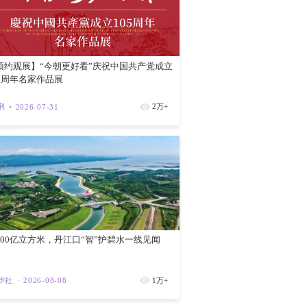
红磡新海滨
紫荆
202