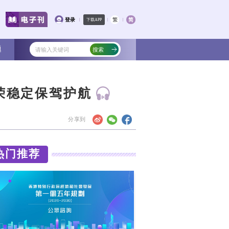
文化
教育
健康
社会
专题
：继续为国家及香港繁荣
信念，尽忠职守，全力守护国家南大门，继
热门