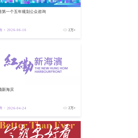
香港第一个
紫荆
202