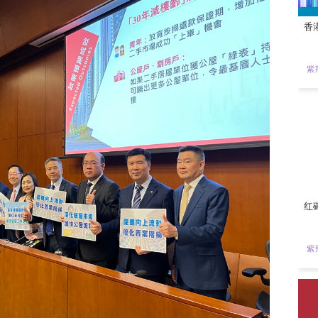
车”的卡点。他联同熟悉保险、银行、建筑、测量、规划等专业的“
，于2024年3月1日起实行“50年减楼龄”；据统计，2024年，
首次冲破四千宗大关，实质帮助数千个公屋与白表家庭置业，并带
至7,000个、优化从价印花税税阶，降低青年与基层家庭“上车”