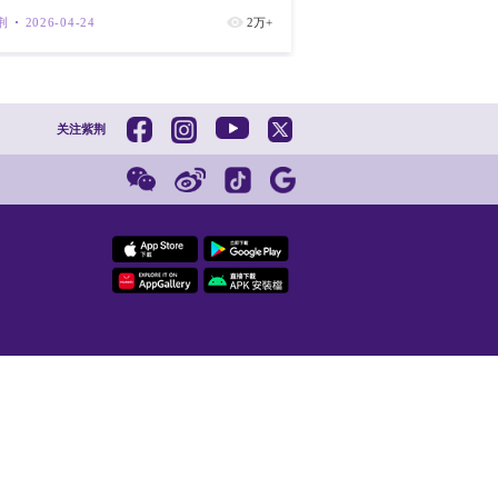
城第一期项
紫荆
202
屋阶梯的每一级，小时候我就立志总有一天
是一个政策组合，更是一条应该被不断复制
立法会与特区政府已在根本上改善了青年向
谭耀宗：以
紫荆
202