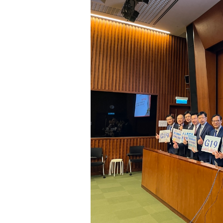
阻，成为很多香港青年“上
在2023年《施政报告》拍板
是自2002年有纪录以来
一步争取把“白居二”名额增