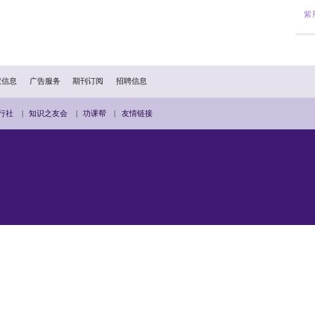
周文港（右一）与“G19”议员推动完善居屋政策（摄于2023年）
0几年，从板间房到公屋，公屋到居屋，居屋到私楼，我经历了房
在周文港的视角里，“青年＋房屋”不单是一段成长故事，也不只
“二手未补地价居屋按揭贷款保证期”这条通道现已打通，本届
年人可以更加自信地书写自己的成长故事——
各方共同努力”。
扫描二维码分享到手机