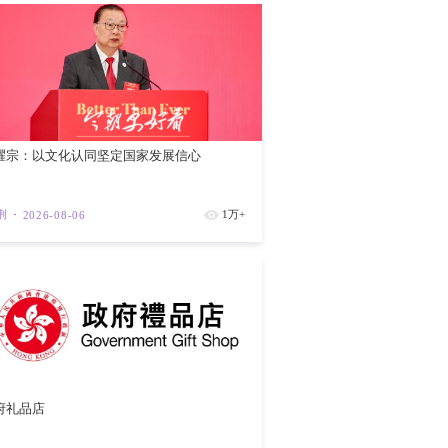
【预约观展
105周年
紫荆
202
澳门特区行