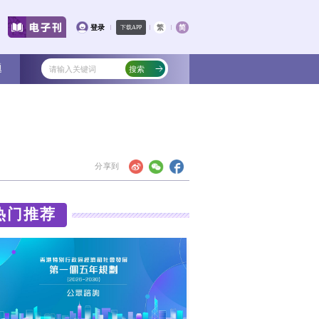
文化
教育
健康
社会
专题
要“先安居”
点在“安居”上。
热门
港住房升级链“公屋—居屋—私楼”流通受