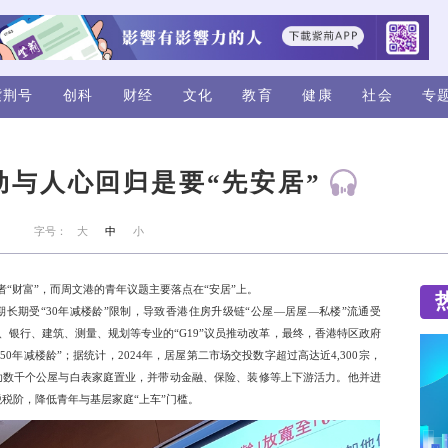
视频
评论
紫荆号
创科
财经
青年向上流动与人心回归是
来源：紫荆
字号：
大
中
小
到“奋斗”、“成功”，又或者“财富”，而周文港的青年议题主要落
地价居屋的按揭贷款保证期长期受“30年减楼龄”限制，导致香