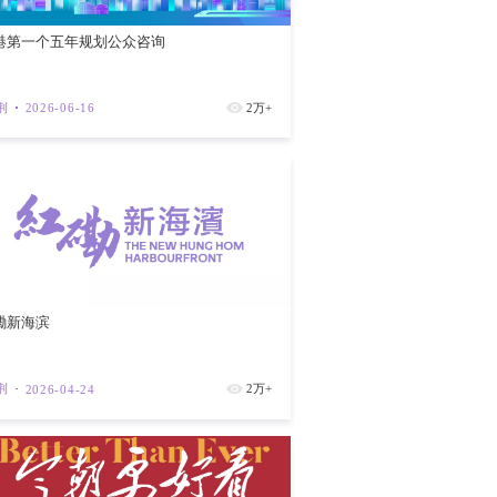
G19”议员推动改革，最终，香港特区政府
居屋第二市场交投数字超过高达近4,300宗，
动金融、保险、装修等上下游活力。他并进
门槛。
香港第一个
紫荆
202