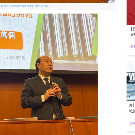
周文港（右三）与“G19”议员推动完善居屋政策（摄于2023年）