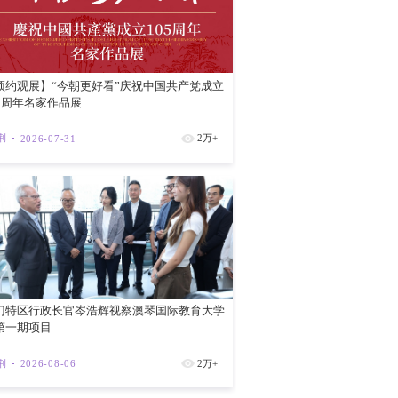
红磡新海滨
紫荆
202