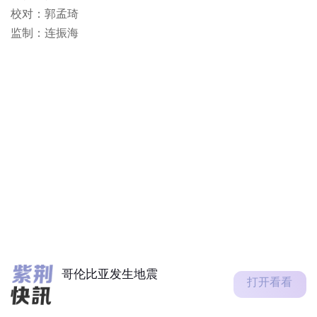
校对：郭孟琦
监制：连振海
哥伦比亚发生地震
新疆喀什地区叶城县发生地震
四川宜宾市高县发生地震
广东地区普遍晴朗，本港今日
天气仍然极端酷热，部分地区
气温达3...
哥伦比亚发生地震
打开看看
新疆喀什地区叶城县发生地震