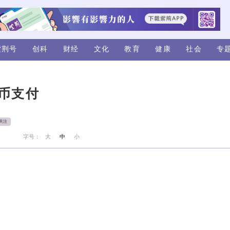
视频
评论
紫荆号
创科
财经
e推委费用比特币支付
chub News
+关注
来源：紫荆号
字号：
大
中
小