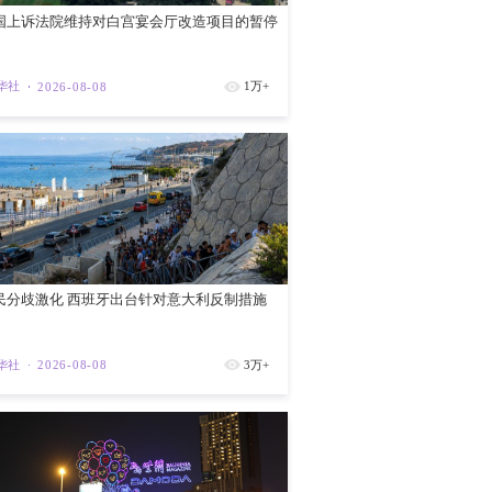
政府礼品店
紫荆
202