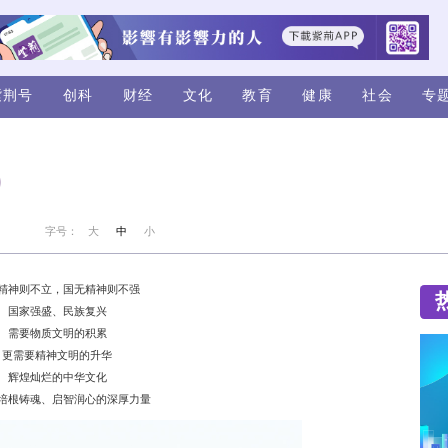
视频
评论
紫荆号
创科
财经
 以文育人
来源：新华社
字号：
大
中
小
人无精神则不立，国无精神则不强
国家强盛、民族复兴