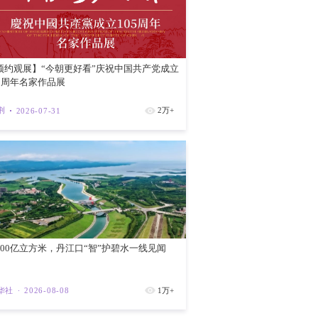
红磡新海滨
紫荆
202