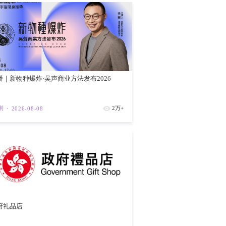
【预约观展
105周年
紫荆
202
破800亿