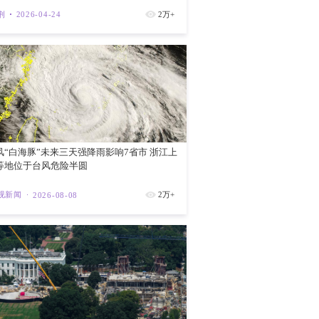
新华社
2
直播｜新物
紫荆
202