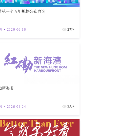
香港第一个
紫荆
202