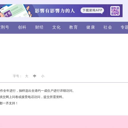
视频
评论
紫荆号
创科
财经
人口普查展开
马台
+关注
来源：紫荆号
字号：
大
中
小