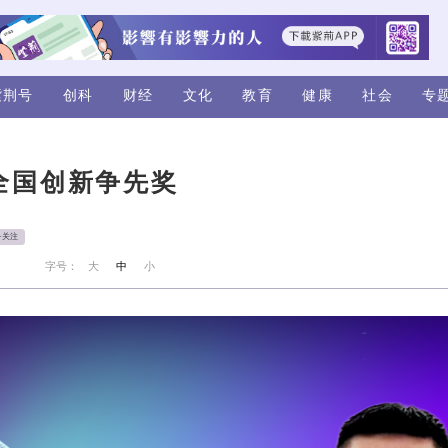
视频
评论
紫荆号
创科
财经
荣获第四届全国创新争先奖
港城市大学
+关注
来源：紫荆号
字号：
大
中
小