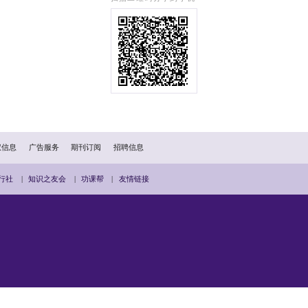
理学务副校长（数码学习）
张泽松教授
获颁第四届全国创新争先奖
展后量子密码安全芯片的算法研究、硬件架构设计及工程化实现，
学技术协会、科学技术部、人力资源和社会保障部，以及国务院国
出贡献的科技团体和科技工作者，评选周期为三年。此奖项是行内
颁第四届全国创新争先奖。衷心感谢主办单位的肯定，以及城大
度融合，推动相关成果落地应用。”
研究院院长、电机工程学系及计算机科学系教授，主要研究范畴包括
区学生事务委员会主席（北亚太）及香港分会前主席，担任《Journal 
家。同时，他主持多项香港创新及科技基金（ITF）、研究资助局