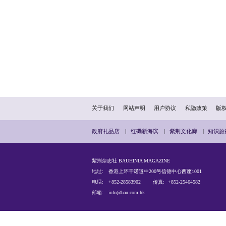
香港城市大学（城大）协
时代的信息安全需求、开
全国创新争先奖由中国科
业、社会服务等方面作出突
张教授表示：“我很荣幸获
焦密码理论与工程实现的深
张教授现时为城大未来学习
电子工程师学会（IEEE）第十
福大学全球前2%顶尖科学