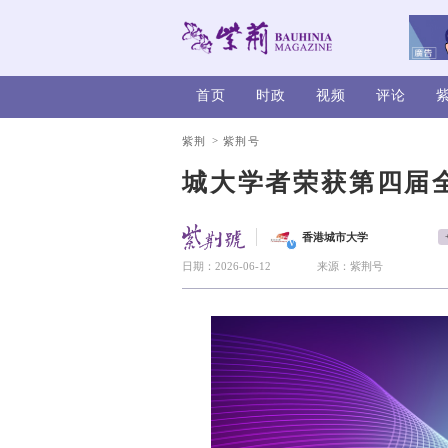
首页
时政
>
紫荆
紫荆号
城大学者
香
V
日期：2026-06-12