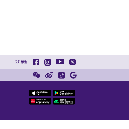
张泽松教授
状，以表彰他在后量子密码领域、科普及社会服务方面作出的卓
借以推动后量子密码标准在物联网、智慧城市等领域的落地应用
有资产监督管理委员会共同主办，旨在表彰在基础研究和前沿探
公认权威的顶尖荣誉，全国只有229名科技工作者入选全国创新
的支持与团队成员的共同努力。后量子密码等前沿研究，与未来资
后量子密码、同态加密、密码硬件设计、RISC-V安全处理器架
of Cryptographic Engineering》等期刊编委。他
（RGC）及深圳市政府科研项目。