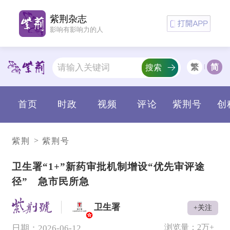
紫荆杂志
影响有影响力的人
繁
简
搜索
首页
时政
视频
评论
紫荆号
创
>
紫荆
紫荆号
卫生署“1+”新药审批机制增设“优先审评途
径” 急市民所急
卫生署
+关注
V
浏览量：
2万+
日期：2026-06-12