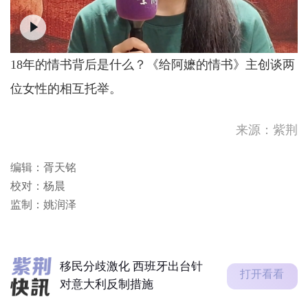
18年的情书背后是什么？《给阿嬷的情书》主创谈两
位女性的相互托举。
移民分歧激化 西班牙出台针
来源：紫荆
对意大利反制措施
直播｜新物种爆炸·吴声商业
编辑：胥天铭
方法发布2026
校对：杨晨
美国阿拉斯加州发生地震
监制：姚润泽
四川宜宾市珙县发生地震
移民分歧激化 西班牙出台针
打开看看
对意大利反制措施
直播｜新物种爆炸·吴声商业