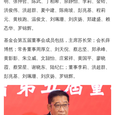
明、张仲哲、陈武、丁柏希、佘静怡、李莉、金铃、
洪俊伟、洪超群、夏中建、陈南坡、彭兆基、程莉
元、黄枝跑、温俊文、刘珮珊、刘庆扬、郑建盛、赖
忞华、罗锦辉。
基金会第五届董事会成员包括，主席苏长荣；会长薛
博然；常务董事周厚立、刘天倪、蔡志坚、郑承峰、
黄影影、朱立威、文颕怡、庄紫祥、黄国平、廖晓
霞、蔡荣星、谢晓东、陆纪仁；董事李莉、洪超群、
彭兆基、刘珮珊、刘庆扬、罗锦辉。