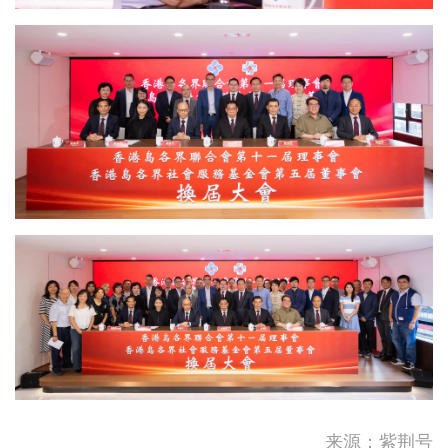
加拿大一省野火失控 逾2万人
连夜逃离
来源：紫荆号