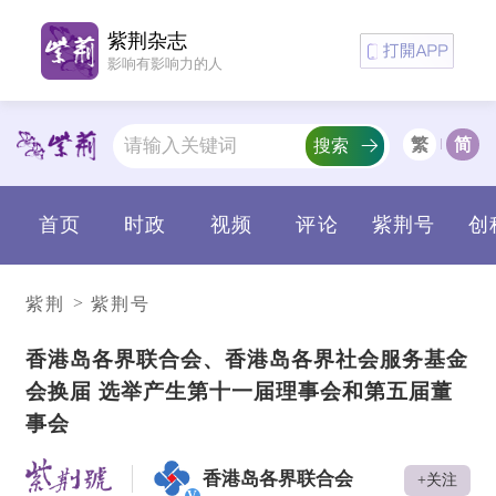
紫荆杂志
影响有影响力的人
繁
简
搜索
首页
时政
视频
评论
紫荆号
创
>
紫荆
紫荆号
香港岛各界联合会、香港岛各界社会服务基金
会换届 选举产生第十一届理事会和第五届董
事会
香港岛各界联合会
+关注