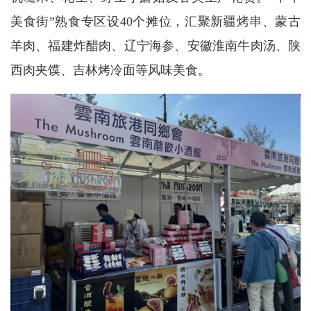
美食街”熟食专区设40个摊位，汇聚新疆烤串、蒙古
羊肉、福建炸醋肉、辽宁海参、安徽淮南牛肉汤、陕
西肉夹馍、吉林烤冷面等风味美食。