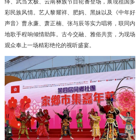
绎、武当太极、云南彝族节目轮番登场，展现祖国多
彩民族风情。艺人黎耀祥、肥妈、黑妹以及《中年好
声音》曹永廉、萧正楠、张与辰等实力唱将，联同内
地歌手程响倾情助阵。古今交融、雅俗共赏，为现场
观众奉上一场精彩绝伦的视听盛宴。