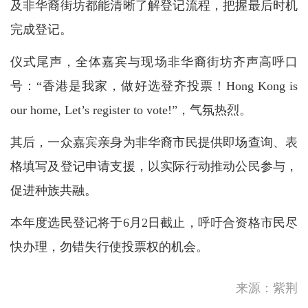
及非华裔街坊都能清晰了解登记流程，把握最后时机
完成登记。
仪式尾声，全体嘉宾与现场非华裔街坊齐声高呼口
号：“香港是我家，做好选登齐投票！Hong Kong is
our home, Let’s register to vote!”，气氛热烈。
其后，一众嘉宾亲身为非华裔市民提供即场查询、表
格填写及登记申请支援，以实际行动推动公民参与，
促进种族共融。
本年度选民登记将于6月2日截止，呼吁合资格市民尽
快办理，勿错失行使投票权的机会。
破800亿立方米，丹江
来源：紫荆
口“智”护碧水一线见闻