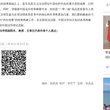
构建中华民族精神主权与自主知识体系的关键环节。从习近平法
畴，对主要部门法的渗透与影响非常有限。尽管教育部和各高校
号召将习近平法治思想广泛运用到部门法研究中，但实际成效和
垒”呢？我们既要尊重部门法内在的学术传统和发展规律，又有
的思想自觉与方法自觉，增强各部门法研究的中国问题意识和中
更加准确深入地面向中国当代法治实践和国际法律制度变迁，对
制度技术等进行“通论”性研究和主动的理论供给。习近平法治思
叉方向紧密对接，可以有计划、持续性地组织开展“习近平法治
系构建与习近平法治思想研究阐释运用更加紧密、具体、有机、
想的解释力、穿透力、整合力与建构力。
外向传播”问题。习近平法治思想是原创性的中国特色社会主义
上某一门派或某一支系的法学思想。对习近平法治思想的理解、
景和学术基础。从当前全球法学知识生产机制、法治思想生态与
与法律文化为主导的，西方法学知识霸权与制度霸权虽有松动但
去几百年的殖民化、现代化与全球化历史进程中客观上取得了较