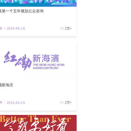
以中华文明和中华民族共同体为方法，以中
主知识体系运动标志着中华民族的政治成熟
法治思想是习近平新时代中国特色社会主义
国法治具体实际、中华优秀传统法律文化相
法治思想自2020年中央首次全面依法治
取得了积极成效，特别是具有了显著的学科
香港第一个
近平法治思想核心要义的“第十二个坚持”，
央政治局召开会议，审议《中国共产党领导全
紫荆
202
，是坚持依法治国和依规治党有机统一的权
性变革的关键时期，习近平法治思想的体系
达，构成中国之治与中国之理走向世界的标