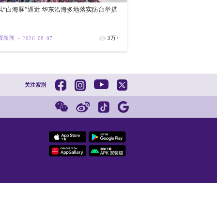
学与法治的基础上产生和发展的，对内需要
，特别是对人类法治文明与人类和平发展的
间，需要认真评估总结与改进：其一，西方
习近平法治思想和中国法学自主知识体系的
有影响力媒体深度报导与评述、国际学术出
续效应；其三，习近平法治思想国际传播中
更大力度、更为系统的谋划推进，且需要特
民族和不同语种的学术平台及期刊、媒体持
政府礼品店
探讨设定学术研讨议题和议程，将国际宣传
焦中国式现代化的文明基础和法治经验。
治理论中国化时代化的重大思想成果，已经
紫荆
202
央，特别是“一带一路”高品质发展与人类
地位和作用将更加凸显。我们要积极做好习
全面依法治国、中国法学自主知识体系构建、