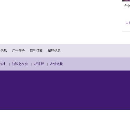
法律制度建设深度西方影响。习近平法治思想就是在反思西方法
体系和知识体系，对外需要宣传好习近平法治思想的要义和贡献
。目前来看，习近平法治思想的对外传播还存在一定的阻力和空
意识形态影响力构成习近平法治思想国际传播的主要阻力，也是
近平法治思想的国际学术研讨会、国际法学学术期刊发表、国际
学者与交叉学科学者研究回应等尚未形成规模化、代表性与可持
度比较、法治故事分享与人类命运共同体的法学共思方面还需要
中的经验心得和学术思想成果，可更多借助不同文明背景、不同
须注意要精准针对交流物件国的法律传统和法治实践需要，共同
鉴和法律制度比较的学术互动，并以习近平法治思想为载体引导聚
植中华文明与中华民族共同体的深厚基础之上，是马克思主义法
治国的理论建设和制度建设。同时，伴随着中国走向世界舞臺中
层次展开，习近平法治思想在文明互鉴与全球治理体系变革中的
”、“横向关联”、“纵向穿透”与“外向传播”的统筹构建工作，在