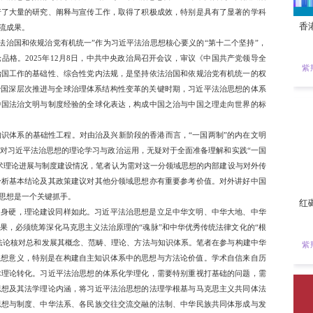
代化，而是中华文明与中华民族共同体的历史传统和实践成就。
以中国与世界的“人类命运共同体”互动为进取路径，这一场自
识运动进程中，法学与法治的自主性构建成为关键环节。习近平
，是全面依法治国的总体指导思想，是马克思主义法治理论与中
建中国法学自主知识体系的法治思想指南与科学方法基础。习近平
，内地各高校与科研院所进行了大量的研究、阐释与宣传工作，
一定的国际思想传播和学术交流成果。
（2025年版）》将“坚持依法治国和依规治党有机统一”作为习
与时俱进、守正创新的理论品格。2025年12月8日，中共中
这是第一部党领导全面依法治国工作的基础性、综合性党内法规
五”开局之年，是全面依法治国深层次推进与全球治理体系结构
自主知识的体系化构建以及中国法治文明与制度经验的全球化表