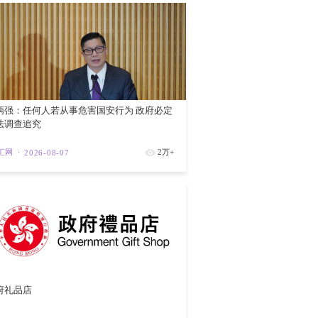
共同体”（中华民族共同体与人类命运共同
一、人类命运共同体治理等，可在“两个共
【预约观展
105周年
主义思想体系的一部分，既有其内在的思想
间存在紧密联系。习近平法治思想的研究阐
紫荆
202
我封闭。我们可以今年通过的《民族团结进
典化，立法指导思想和方法上体现为习近平
合”，从而为这一民族领域的标志性立法提
治思想与习近平生态文明思想的有机结合与
平法治思想的横向关联与交叉互动特征。这
联，并始终立足整体思想脉络和发展趋势，
涵。
系中承担着总体法哲学与总体法理论的基础
是与西方资本主义法治理论及其制度模式的
齐白石十幅