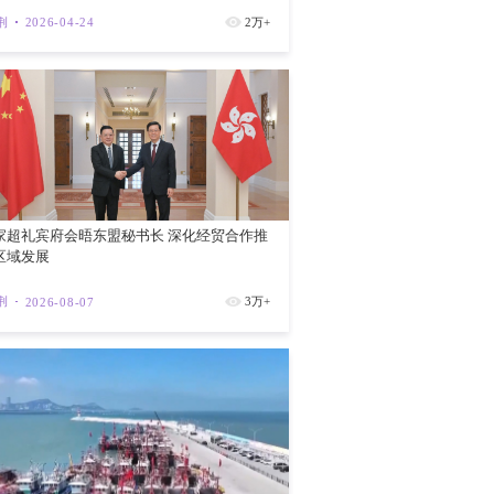
治思想目前的学术研究和课程教学来看，主
你来鉴赏
都在“课程思政”意义上推动习近平法治思
进展并不显著。如何真正从法学理论上沟
紫荆
202
效渗透体现习近平法治思想的核心要义与科
国理论主体性。对部门法的“纵向穿透”问
部门法理论背后的共同价值基础、法律原
想体系化学理化要过“部门法”这一关，要
思想与部门法”系列学科对话与理论研讨，
可持续地结合起来，从法学内部学科体系化
法治思想，具有贯通古今中外的系统集成特
邓炳强：任
认同与对外传播，必须具备中华文明与马克
依法调查追
法律制度体系来看，仍是以西方的法治理
仍具有较强的支配性和影响力。特别是西方
文汇网
2
高的知识与制度地位，我国晚清以来甚至改