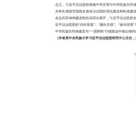
思想竞争和理论斗争，是
要集中在法理学和宪法学范
想深入法学各类课程，并
通、打通、穿透“部门法壁
学方法，积极推动各部门法
题，需要习近平法治思想
则、风险机制、治理规律、
与法学分领域、分部门及交
推动各部门法自主知识体
意义上增强习近平法治思
第四、习近平法治思想的“
征，不是西方法律思想史
思主义理论的基本知识背
论、法律制度、法学期刊
法治思想和法律制度在过