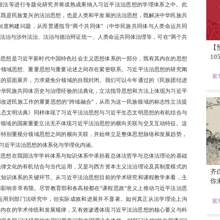
宣传是中国构建法学自主知识体系的基础性工程。对由治及兴新
充分挖掘、阐发和实践化，对习近平法治思想的理论学习与政治
意义。综合五年多以来的学术理论进展与制度建设情况，笔者认
化。这一分领域思想的评估分析基本结论及其政策建议对其他分
国式现代化故事，习近平法治思想是一个关键抓手。
内向筑基”问题。打铁还需自身硬，理论建设同样如此。习近平
的中国特色社会主义思想成果，必须统筹深化马克思主义法治原理
合”的哲学思想高度与科学方法论核对总和发展其概念、范畴、理
深刻体会到“两个结合”的思想意义，特别是在构建自主知识体
对中国性的文明论理解与学术理论转化。习近平法治思想的体系
主义法治原理特别是共同体思想及其法学理论内涵，将习近平法
同时还需要对中国古代法律思想与制度、中华法系、各民族交往
朝贡法律体系、丝绸之路比较法等进行专题化研究并将成熟成果
思想的当代时空座标，确定其既是民族复兴的法治思想，也是人