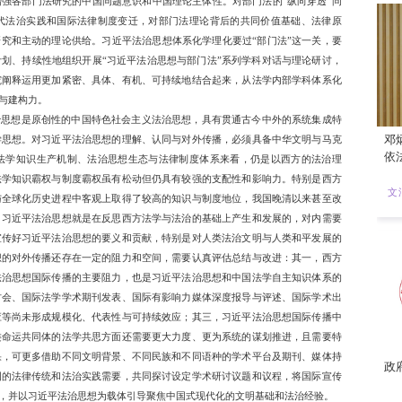
，也解决人类命运共同体的制度构建问题，从而贯通指导“两个
近平法治思想中的统筹国内法治与涉外法治、法治与德治辩证统
一步精准地位和理论化。
横向关联”问题。习近平法治思想是习近平新时代中国特色社会
，又与总体思想体系及其他分领域思想、重要思想与重要论述之
系脉络与分领域思想横向关联的层面展开，力求避免分领域的自
华民族的自我理性立法，是中华民族共同体历史与治理经验的法
和习近平总书记关于加强和改进民族工作的重要思想的“跨域融
。同期通过的另一部法典《生态文明法典》同样体现了习近平法
经济规制领域、“一国两制”领域的国家重要立法无不体现习近
法治思想的体系化与学理化要特别重视分领域思想之间的横向关
整体化与关联性，进一步提升习近平法治思想的体系化与学理化内
纵向穿透”问题。习近平法治思想在我国法学学科体系与知识体
义法治理论与中华优秀传统法律文化的有机结合与当代运用，又