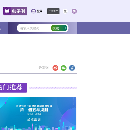
文化
教育
健康
社会
专题
法治思想之维
热门
“启蒙运动”，这一启蒙的根据不是西方思