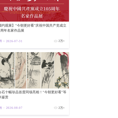
阶段的香港而言，“一国两制”的内在文明
运用，无疑对于全面准备理解和实践“一国
为需对这一分领域思想的内部建设与对外传
领域思想亦有重要参考价值。对外讲好中国
红磡新海滨
法治思想是立足中华文明、中华大地、中华
的“魂脉”和中华优秀传统法律文化的“根
论、方法与知识体系。笔者在参与构建中华
紫荆
202
系中的思想与方法论价值。学术自信来自历
化学理化，需要特别重视打基础的问题，需
治思想的法理学根基与马克思主义共同体法
交流交融的法制、中华民族共同体形成与发
纳入习近平法治思想的学理体系之中。此
类和平发展的法治思想，既解决中华民族共