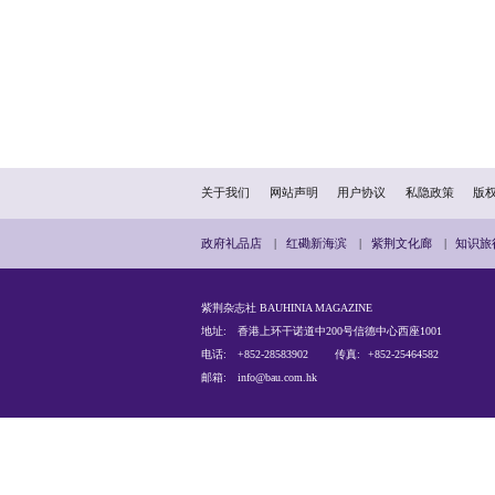
革开放以来的法学教育和
进一步巩固深化构建学理
规范性理解与制度性贡献
法学与法治的霸权体系和
主要竞争对手；其二，习
版社专著出版、国际法律
对法治文明互鉴、法律制
别注意定向积累国际传播
续深入地研讨和产出，必
与传播转化为法治文明互
总之，习近平法治思想根
并将长期指导我国全面依法
命运共同体构建进程的深
近平法治思想的“内向筑基