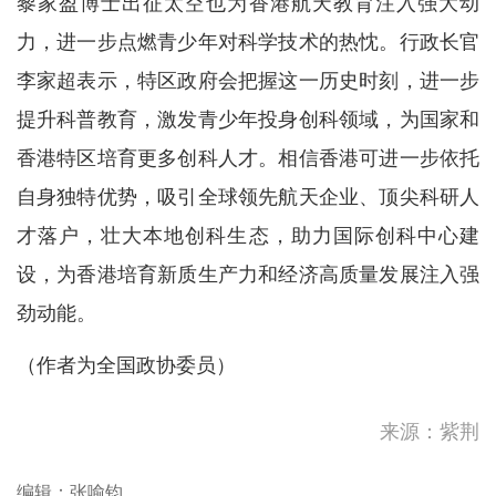
黎家盈博士出征太空也为香港航天教育注入强大动
力，进一步点燃青少年对科学技术的热忱。行政长官
李家超表示，特区政府会把握这一历史时刻，进一步
提升科普教育，激发青少年投身创科领域，为国家和
香港特区培育更多创科人才。相信香港可进一步依托
自身独特优势，吸引全球领先航天企业、顶尖科研人
才落户，壮大本地创科生态，助力国际创科中心建
设，为香港培育新质生产力和经济高质量发展注入强
天文台录得最高气温36.7度
劲动能。
为1884年有纪录以来最高
（作者为全国政协委员）
中国第16次北冰洋考察队“雪
龙2”号开始冰站调查作业
李家超︰91.9%宏福苑业主已
来源：紫荆
签署接受收购信件
陈茂波：下半年将举办逾100
编辑：张喻钧