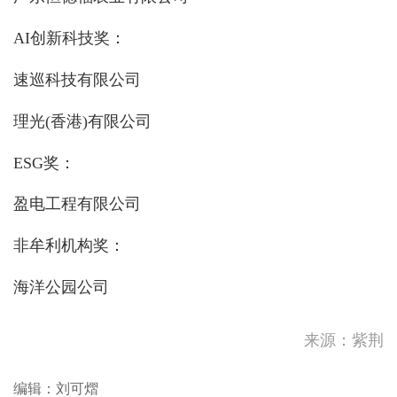
AI创新科技奖：
速巡科技有限公司
理光(香港)有限公司
ESG奖：
盈电工程有限公司
非牟利机构奖：
海洋公园公司
高温天气持续！请补充足够水
分。如感不适，立刻休息或求
助，需要...
新疆阿克苏地区库车市发生地
来源：紫荆
震
邓炳强：任何人若从事危害国
编辑：刘可熠