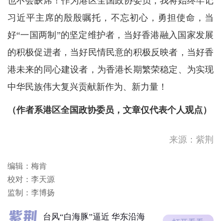
也不会缺席！作为港区全国政协委员，我将始终牢记
习近平主席的殷殷嘱托，不忘初心，勇担使命，当
好“一国两制”的坚定维护者，当好香港融入国家发展
的积极促进者，当好民情民意的积极反映者，当好香
港未来的同心建设者，为香港长期繁荣稳定、为实现
中华民族伟大复兴贡献新作为、新力量！
（作者系港区全国政协委员，文章仅代表个人观点）
台风“白海豚”逼近 华东沿海
多地落实防台举措
酷热天气警告现正生效。
来源：紫荆
高温天气持续！请补充足够水
编辑：梅肯
分。如感不适，立刻休息或求
校对：李天源
助，需要...
四川宜宾市高县发生地震
监制：李博扬
台风“白海豚”逼近 华东沿海