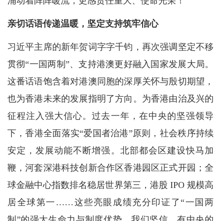
涌动着阵阵暖流，更感责任重大、使命光荣！
亲切话语传递温暖，坚定支持筑牢信心
习近平主席的新年贺词字字千钧，再次强调坚定不移
贯彻“一国两制”、支持港澳更好融入国家发展大局。
这番话语饱含着对港澳同胞的深厚关怀与殷切期望，
也为香港未来的发展指明了方向。为香港由治及兴的
征程注入强大信心。过去一年，在中央的坚强领导
下，香港全面落实“爱国者治港”原则，社会秩序持续
安定，发展动能不断增强。北部都会区建设快马加
鞭，河套深港科技创新合作区香港园区正式开园；全
球金融中心指数排名稳居世界第三，港股 IPO 规模高
居全球第一……这些亮眼成绩充分印证了“一国两
制”的强大生命力与制度优势。我们坚信，有中央的