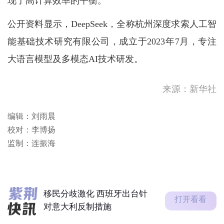
现了高计算效率的平衡。
公开资料显示，DeepSeek，全称杭州深度求索人工智
能基础技术研究有限公司，成立于2023年7月，专注
大语言模型及多模态AI技术研发。
来源：新华社
随著热带气旋白海豚移向浙江
编辑：刘雨晨
至福建北部一带，其外围下沉
校对：李博扬
气流会在...
美国阿拉斯加州发生地震
监制：连振海
四川宜宾市珙县发生地震
移民分歧激化 西班牙出台针
打开看看
对意大利反制措施
随著热带气旋白海豚移向浙江