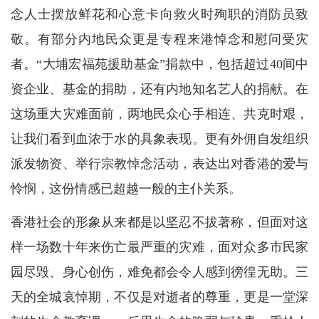
念人士摆放鲜花和心意卡向救火时殉职的消防员致
敬。有部分内地民众更是专程来港悼念和慰问受灾
者。“大埔宏福苑援助基金”捐款中，包括超过40间中
资企业、基金的捐助，还有内地知名艺人的捐献。在
这场重大灾难面前，两地民众心手相连、共克时艰，
让我们看到血浓于水的具象表现。更有外佣自发组织
派发物资、举行宗教悼念活动，表达出对香港的爱与
怜悯，这份情感已超越一般的主仆关系。
香港社会的形象从来都是以坚忍不拔著称，但面对这
样一场数十年来伤亡最严重的灾难，面对众多市民家
园尽毁、身心创伤，难免都会令人感到徬徨无助。三
天的全城哀悼期，不仅是对逝者的尊重，更是一堂深