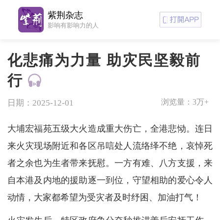
紫荆杂志
影响有影响力的人
化悲痛为力量 助灾民坚毅前
行
浏览量：
3万+
日期：2025-12-01
大埔宏福苑五级大火造成重大伤亡，全港悲恸。连日
来火灾现场附近和各区吊唁处人流络绎不绝，哀悼死
者之余也为生者带来抚慰。一方有难、八方支援，来
自本港及内地的援助逐一到位，守望相助的爱心令人
动情，大家都希望为受灾者及时纾困、加油打气！