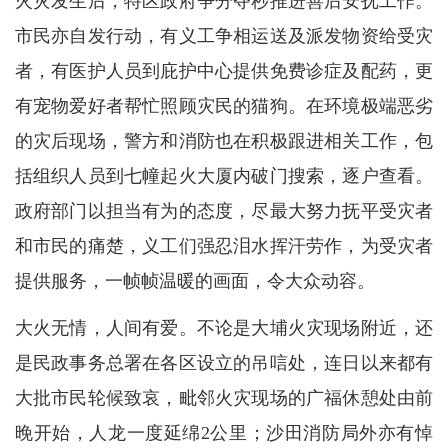
火灾发生后，特区政府争分夺秒推进善后安抚工作。
市民亦自发行动，有义工争相运送及派发物资给受灾
者，有医护人员到庇护中心提供免费诊症及配药，更
有宠物爱好者帮忙照顾灾民的猫狗。在环境极端恶劣
的灾后现场，警方和消防也在积极跟进相关工作，包
括组织人员到七幢起火大厦内破门搜索，逐户查看。
政府部门以担当有为的态度，尽最大努力抚平受灾者
和市民的痛楚，义工们强忍泪水挥汗劳作，为受灾者
提供服务，一帧帧温暖的画面，令大众动容。
大火无情，人间有爱。不论是大埔火灾现场附近，还
是民政事务总署在各区设立的吊唁处，连日以来都有
大批市民轮候致哀，毗邻火灾现场的广福休憩处由前
晚开始，人龙一度延绵2公里；沙田消防局外亦有悼