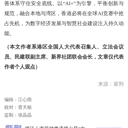
善体系守住安全底线。以“AI+”为引擎，平衡创新与
规范，融合本地与湾区，香港必将在全球AI竞赛中抢
占先机，为数字经济发展与智慧社会建设注入持久动
能。
（本文作者系港区全国人大代表召集人、立法会议
员、民建联副主席、新界社团联会会长，文章仅代表
作者个人观点）
随著热带气旋白海豚移向浙江
来源：紫荆
一带，其外围下沉气流会在今
明两日持...
随著热带气旋白海豚移向浙江
编辑：江心雨
一带并移入内陆， 其外围下
校对：胥天铭
沉气流会...
伊朗：重开霍尔木兹海峡的前
监制：张晶晶
提是美国满足5个条件