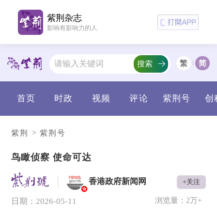
紫荆杂志
影响有影响力的人
繁
简
搜索
首页
时政
视频
评论
紫荆号
创
>
紫荆
紫荆号
鸟瞰侦察 使命可达
香港政府新闻网
+关注
V
浏览量：
2万+
日期：2026-05-11