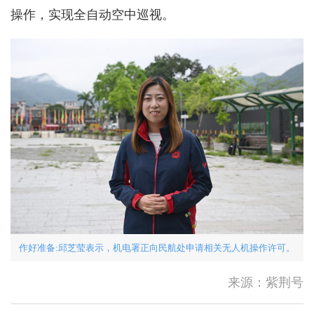
操作，实现全自动空中巡视。
陈茂波：下半年将举办逾100
项盛事活动 料吸引逾185万旅
作好准备:邱芝莹表示，机电署正向民航处申请相关无人机操作许可。
客
热带气旋白海豚正横过浙江并
移入内陆，其外围下沉气流会
来源：紫荆号
在星期一...
中国第16次北冰洋考察队“雪
龙2”号开始冰站调查作业