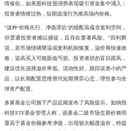
情催化，如美股科技股强势表现吸引资金集中涌入；
投资者情绪过热，短期追涨行为推高场内价格。
“这种‘价格先行、净值滞后’的错配虽蕴含套利空间，
但普通投资者难以捕捉，且存在显著风险。”田利辉
说，若市场情绪降温或套利机制恢复，溢价将快速收
敛，追高买入可能面临亏损。投资者切勿盲目跟风，
建议优先选择溢价率低、流动性好、跟踪误差小的产
品，以长期配置思维替代短期博弈心态，理性参与全
球资产配置。
多家基金公司旗下产品近期发布了风险提示。如纳指
科技ETF基金管理人称，该基金二级市场交易价格明
高温天气持续！请补充足够水
显高于基金份额参考净值，出现较大幅度溢价，特提
分。如感不适，立刻休息或求