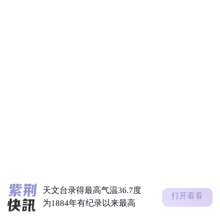
天文台录得最高气温36.7度
为1884年有纪录以来最高
中国第16次北冰洋考察队“雪
龙2”号开始冰站调查作业
李家超︰91.9%宏福苑业主已
签署接受收购信件
陈茂波：下半年将举办逾100
项盛事活动 料吸引逾185万旅
客
天文台录得最高气温36.7度
打开看看
为1884年有纪录以来最高
中国第16次北冰洋考察队“雪