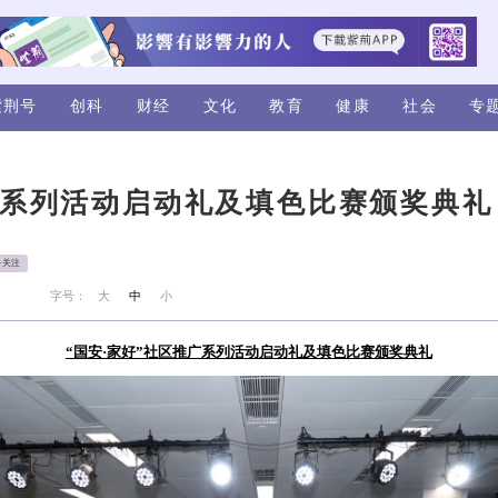
视频
评论
紫荆号
创科
财经
好”社区推广系列活动启
龙社团联会
+关注
来源：紫荆号
字号：
大
中
小