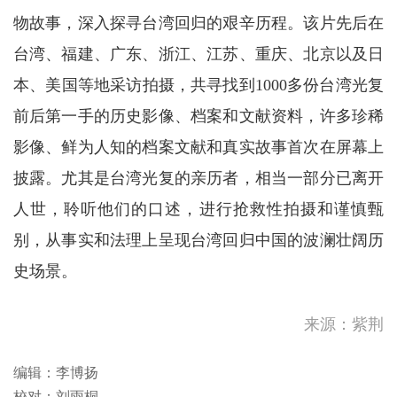
物故事，深入探寻台湾回归的艰辛历程。该片先后在
台湾、福建、广东、浙江、江苏、重庆、北京以及日
本、美国等地采访拍摄，共寻找到1000多份台湾光复
前后第一手的历史影像、档案和文献资料，许多珍稀
影像、鲜为人知的档案文献和真实故事首次在屏幕上
披露。尤其是台湾光复的亲历者，相当一部分已离开
人世，聆听他们的口述，进行抢救性拍摄和谨慎甄
别，从事实和法理上呈现台湾回归中国的波澜壮阔历
史场景。
高温天气持续！请补充足够水
来源：紫荆
分。如感不适，立刻休息或求
助，需要...
新疆阿克苏地区库车市发生地
编辑：李博扬
震
校对：刘雨桐