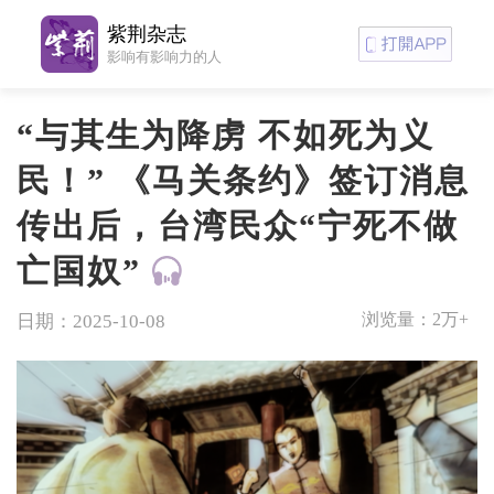
紫荆杂志
影响有影响力的人
“与其生为降虏 不如死为义
民！” 《马关条约》签订消息
传出后，台湾民众“宁死不做
亡国奴”
浏览量：
2万+
日期：2025-10-08