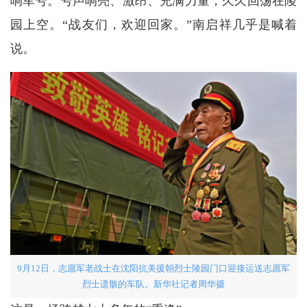
响军号。号声响亮、激昂、充满力量，久久回荡在陵
园上空。“战友们，欢迎回家。”南启祥几乎是喊着
说。
9月12日，志愿军老战士在沈阳抗美援朝烈士陵园门口迎接运送志愿军
烈士遗骸的车队。新华社记者周华摄