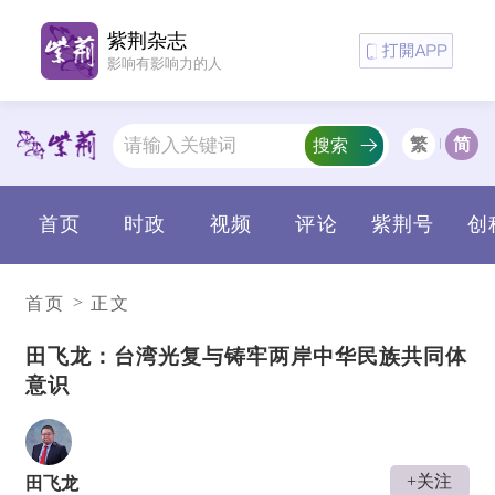
紫荆杂志
影响有影响力的人
繁
简
搜索
首页
时政
视频
评论
紫荆号
创
>
首页
正文
田飞龙：台湾光复与铸牢两岸中华民族共同体
意识
+关注
田飞龙