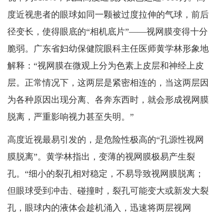
度近视患者的眼球如同一颗被过度拉伸的气球，前后
径变长，使得眼底的“相机底片”——视网膜变得十分
脆弱。广东省妇幼保健院眼科主任医师黄学林形象地
解释：“视网膜在微观上分为色素上皮层和神经上皮
层。正常情况下，这两层是紧密相连的，当这两层因
为各种原因出现分离、各奔东西时，就会形成视网膜
脱离，严重影响视力甚至失明。”
高度近视最易引发的，是危险性极高的“孔源性视网
膜脱离”。黄学林指出，变薄的视网膜极易产生裂
孔。“细小的裂孔相对稳定，不易导致视网膜脱离；
但眼球受到冲击、碰撞时，裂孔可能变大或新发大裂
孔，眼球内的液体会趁机涌入，迅速将两层视网