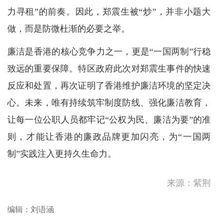
力寻租”的前奏。因此，郑震生被“炒”，并非小题大
做，而是防微杜渐的必要之举。
廉洁是香港的核心竞争力之一，更是“一国两制”行稳
致远的重要保障。特区政府此次对郑震生事件的快速
反应和处置，再次证明了香港维护廉洁环境的坚定决
心。未来，唯有持续筑牢制度防线、强化廉洁教育，
让每一位公职人员都牢记“公权为民、廉洁为要”的准
则，才能让香港的廉政品牌更加闪亮，为“一国两
制”实践注入更持久生命力。
红磡新海滨无人机光影盛宴圆
满落幕 今晚续约维港夜空
四川宜宾市珙县发生地震
来源：紫荆
移民分歧激化 西班牙出台针
编辑：刘语涵