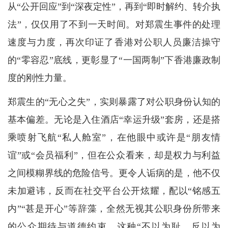
从“公开回应”到“深夜定性”，再到“即时解约、转介执
法”，仅仅用了不到一天时间。对郑震生事件的处理
速度与力度，再次印证了香港对公职人员廉洁操守
的“零容忍”底线，更彰显了“一国两制”下香港廉政制
度的刚性力量。
郑震生的“无心之失”，实则暴露了对公职身份认知的
基本偏差。无论是入住酒店“幸运升级”套房，还是搭
乘喷射飞航“私人舱室”，在他眼中或许是“朋友情
谊”或“会员福利”，但在公众看来，却是权力与利益
之间模糊界线的危险信号。更令人诟病的是，他不仅
未加避讳，反而在社交平台公开炫耀，配以“铭感五
内”“甚是开心”等辞藻，全然无视其公职身份所带来
的公众期待与道德约束。这种“不以为耻、反以为