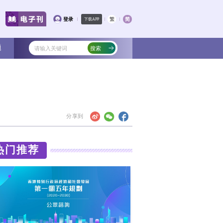
文化
教育
健康
社会
专题
包庇打救
小
热门
应得。外部敌对势力的攻击抹黑非但未止