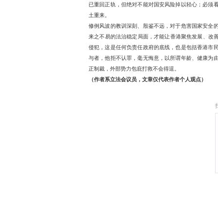
轻判乃至释放黎智英。
事实上，关于健康状况，
黎智英健康状况稳定，外部
智英本人要求而作出的安
黎智英案揭示一个根本问题
腰的港版“颜色革命”，利
至扬言“为美国而战”“不
的罪行，惩治危害国家安
依法严惩 以儆效尤
当今世界并不太平，特朗
源，直接用武力掳走别国
在这样的背景下，外部势力
已重回正轨，但绝对不能
土重来。