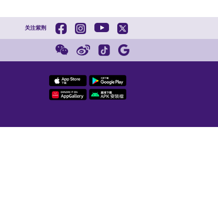
严惩，以儆效尤。唯有如此，才能捍卫香港
远。法律的尊严不容践踏，国家的安全不容
【预约观展
英是一系列反中乱港事件的主要策划者和参
105周年
孽深重的祸港黑手，相信法庭会依法作出公
紫荆
202
齐白石十幅