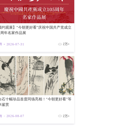
有医护人员探视及进行心脏监测。庭审期间
“单独囚禁”，特区政府已多次澄清，是应黎
的政治企图不言自明。
。2019年修例风波是外部势力在背后撑
红磡新海滨
黑暴”煽风点火、为“揽炒”摇旗呐喊，他甚
港国安法的实施，正是有效打击危害国家安全
紫荆
202
各国实施极限施压，威胁强买他国领土和资
国政权变天。
香港社会必须清醒看到，虽然香港社会发展
停息，反中乱港恶行随时可能死灰复燃、卷