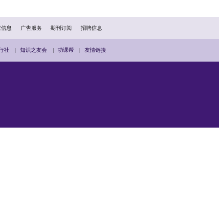
鉴不远，对于危害国家安全的罪行和罪犯绝不能姑息，必须依法
才能让香港聚焦发展、改善民生，才能确保“一国两制”行稳致
府的底线，也是包括香港市民在内的中国人民的坚定意志。黎智
悔意，以所谓年龄、健康为由求轻判，完全站不住脚。对如此罪
救不会得逞。
章仅代表作者个人观点）
扫描二维码分享到手机