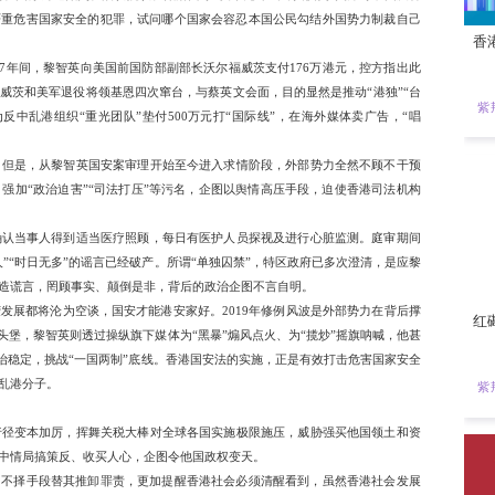
成为黎智英充当外部势力代理人的最佳证明。外部势力厚颜无耻
用黎智英干预香港司法、破坏法治，干扰香港由治及兴。香港是
而轻恕黎智英。
英的所作所为令人触目惊心。他与美国反华政客的密切往来，绝
英先后求见时任美国副总统彭斯、国务卿蓬佩奥、众议院议长佩洛
行为放在任何主权国家都属严重危害国家安全的犯罪，试问哪个
更令人咋舌。2013年至2017年间，黎智英向美国前国防部副部
此外，他还斥资资助沃尔福威茨和美军退役将领基恩四次窜台，与
壮大反华力量。黎智英还为反中乱港组织“重光团队”垫付500
乱港，罪行累累，铁证如山。但是，从黎智英国安案审理开始至
炒作所谓健康、待遇问题，强加“政治迫害”“司法打压”等污名