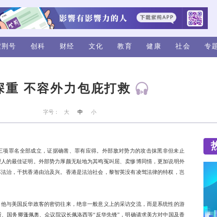
视频
评论
紫荆号
创科
财经
黎智英罪孽深重 不容外力
来源：《香港文汇报》
字号：
大
中
势力及串谋发布煽动刊物等三项罪名全部成立，证据确凿、罪有