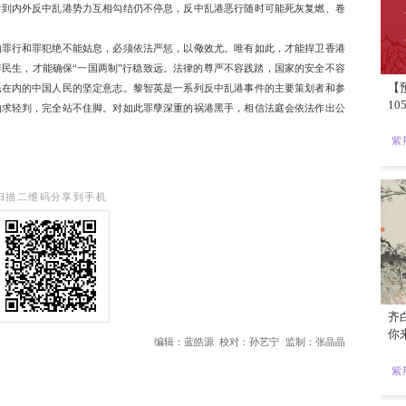
黎智英的律师团队已在法庭确认当事人得到适当医疗照顾，每日
势力散播黎智英是“虚弱老人”“时日无多”的谣言已经破产。所谓
排。外部势力为打救黎智英编造谎言，罔顾事实、颠倒是非，背后
，没有国家安全，任何繁荣发展都将沦为空谈，国安才能港安家好
用香港作为颠覆国家政权的桥头堡，黎智英则透过操纵旗下媒体为“
介意做汉奸”，严重破坏香港法治稳定，挑战“一国两制”底线。香
全、损害香港繁荣稳定的反中乱港分子。
普重返白宫后，美国的霸凌行径变本加厉，挥舞关税大棒对全球
领导人，更大言不惭承认利用中情局搞策反、收买人心，企图令他
声嘶力竭地“美化”黎智英，不择手段替其推卸罪责，更加提醒
对国安风险掉以轻心；必须看到内外反中乱港势力互相勾结仍不