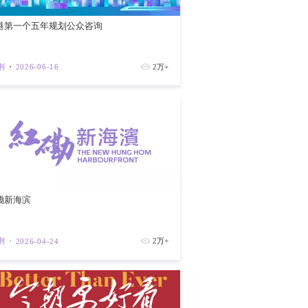
地为其鸣冤叫屈、卖惨博同情，更加说明外
法治社会，黎智英没有凌驾法律的特权，岂
非一般意义上的采访交流，而是系统性的游
西等“反华先锋”，明确请求美方对中国及香
国家会容忍本国公民勾结外国势力制裁自己
香港第一个
长沃尔福威茨支付176万港元，控方指出此
蔡英文会面，目的显然是推动“港独”“台
紫荆
202
万元打“国际线”，在海外媒体卖广告，“唱
今进入求情阶段，外部势力全然不顾不干预
，企图以舆情高压手段，迫使香港司法机构