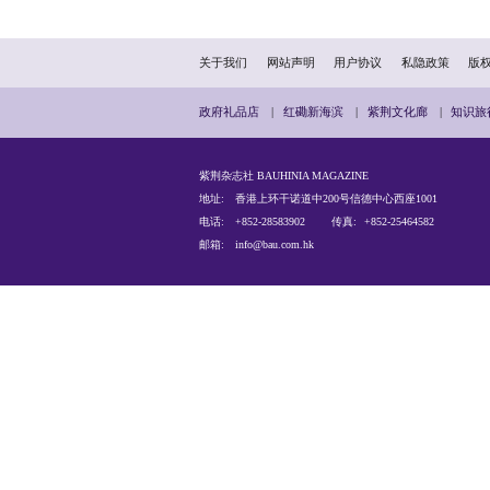
修例风波的教训深刻、殷
来之不易的法治稳定局面，
侵犯，这是任何负责任政
与者，他拒不认罪，毫无
正制裁，外部势力包庇打
（作者系立法会议员，文