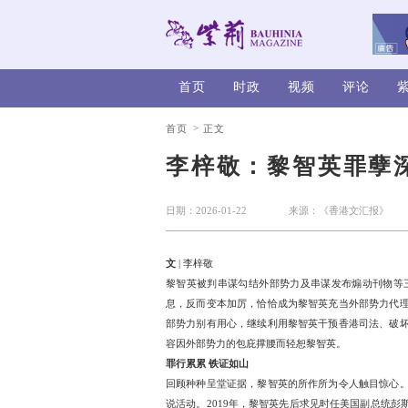
首页
时政
>
首页
正文
李梓敬：
日期：2026-01-22
文
| 李梓敬
黎智英被判串谋勾结外部