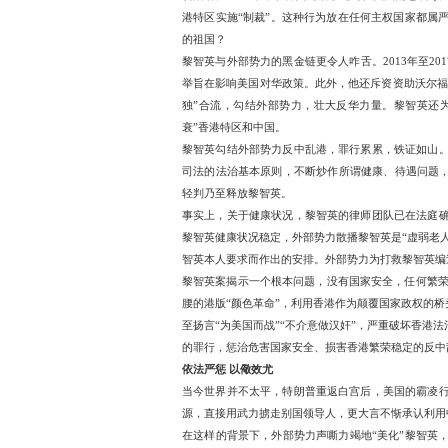
息，反而变本加厉，恰恰
部势力别有用心，继续利
容因外部势力的包庇撑腰
罪行累累 铁证如山
回顾种种呈堂证据，黎智
说活动。2019年，黎智
港特区实施“制裁”。这种
的祖国？
黎智英与外部势力的黑金链
举旨在影响美国对华政策。
独”合流，勾结外部势力，
衰”香港特区和中国。
黎智英勾结外部势力反中
司法的法治基本原则，不断